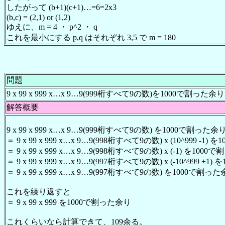
したがって (b+1)(c+1)…=6=2x3
(b,c) = (2,1) or (1,2)
ゆえに、m = 4 ・ p^2 ・ q
これを最小にする p,q はそれぞれ 3,5 で m = 180
問題
9 x 99 x 999 x…x 9…9(999桁すべて9の数)を1000で割った
解答概要
9 x 99 x 999 x…x 9…9(999桁すべて9の数) を1000で割った余
＝ 9 x 99 x 999 x…x 9…9(998桁すべて9の数) x (10^999 -1
＝ 9 x 99 x 999 x…x 9…9(998桁すべて9の数) x (-1) を100
＝ 9 x 99 x 999 x…x 9…9(997桁すべて9の数) x (-10^999 +
＝ 9 x 99 x 999 x…x 9…9(997桁すべて9の数) を1000で割っ
これを繰り返すと
＝ 9 x 99 x 999 を1000で割った余り
これくらいなら計算できて、109余る。