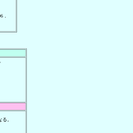
6．
。
となる。