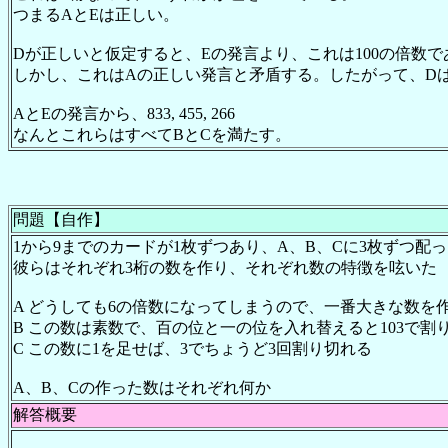
つまるAとEは正しい。
Dが正しいと仮定すると、Eの発言より、これは100の倍数で
しかし、これはAの正しい発言と矛盾する。したがって、D
AとEの発言から、833, 455, 266
なんとこれらはすべてBとCを満たす。
問題【自作】
1から9までのカードが1枚ずつあり、A、B、Cに3枚ずつ配
彼らはそれぞれ3桁の数を作り、それぞれ数の特徴を呟いた
A どうしても6の倍数になってしまうので、一番大きな数を
B この数は素数で、百の位と一の位を入れ替えると103で割
C この数に1を足せば、3でちょうど3回割り切れる
A、B、Cの作った数はそれぞれ何か
解答概要